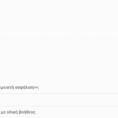
ις μεγαλύτερες επενδύσεις που έχεις κάνε
<<μεικτή ασφάλιση>>;
με οδική βοήθεια;