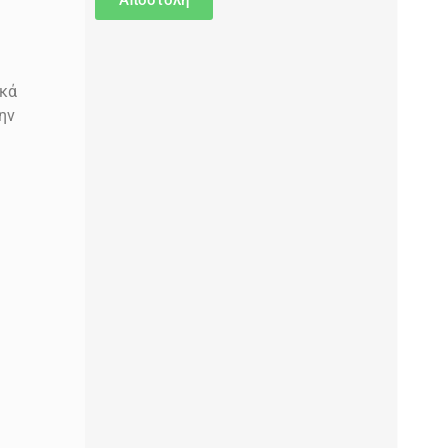
ικά
ην