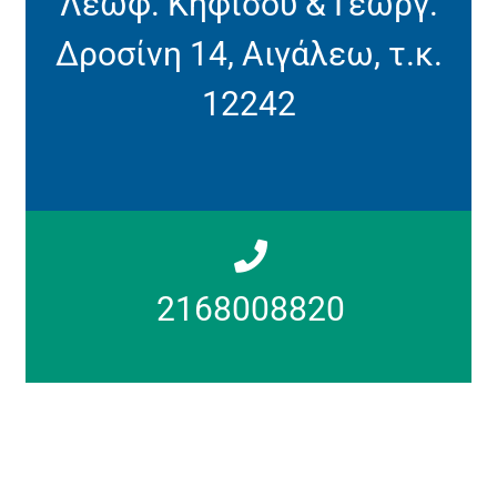
Λεωφ. Κηφισού & Γεωργ.
Δροσίνη 14, Αιγάλεω, τ.κ.
12242
2168008820